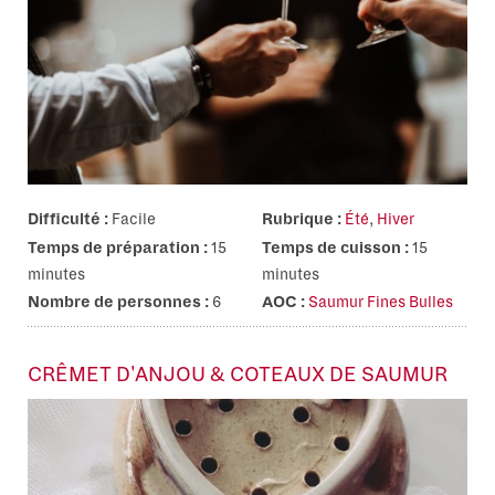
Difficulté :
Facile
Rubrique :
Été
,
Hiver
Temps de préparation :
15
Temps de cuisson :
15
minutes
minutes
Nombre de personnes :
6
AOC :
Saumur Fines Bulles
CRÊMET D'ANJOU & COTEAUX DE SAUMUR