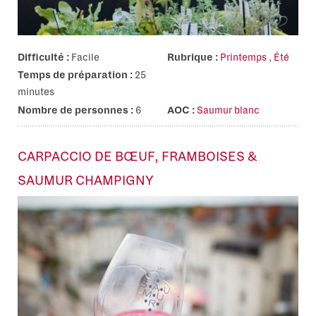
Difficulté :
Facile
Rubrique :
Printemps
,
Été
Temps de préparation :
25
minutes
Nombre de personnes :
6
AOC :
Saumur blanc
CARPACCIO DE BŒUF, FRAMBOISES &
SAUMUR CHAMPIGNY