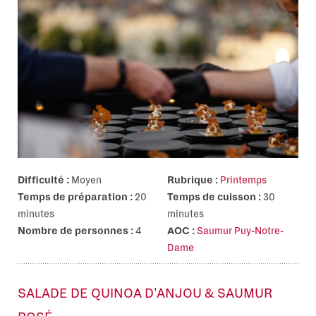
Difficulté :
Moyen
Rubrique :
Printemps
Temps de préparation :
20
Temps de cuisson :
30
minutes
minutes
Nombre de personnes :
4
AOC :
Saumur Puy-Notre-
Dame
SALADE DE QUINOA D'ANJOU & SAUMUR