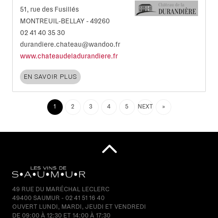
51, rue des Fusillés
MONTREUIL-BELLAY
-
49260
02 41 40 35 30
durandiere.chateau@wandoo.fr
www.chateaudeladurandiere.fr
EN SAVOIR PLUS
1
2
3
4
5
NEXT
»
49 RUE DU MARÉCHAL LECLERC
49400 SAUMUR - 02 41 51 16 40
OUVERT LUNDI, MARDI, JEUDI ET VENDREDI
DE 09:00 À 12:30 ET 14:00 À 17:30