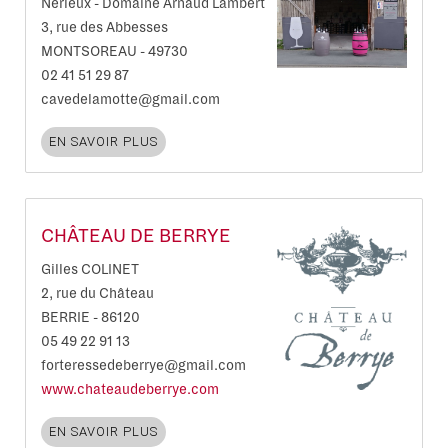
Nerleux - Domaine Arnaud Lambert
3, rue des Abbesses
MONTSOREAU
-
49730
02 41 51 29 87
cavedelamotte@gmail.com
EN SAVOIR PLUS
CHÂTEAU DE BERRYE
Gilles COLINET
2, rue du Château
BERRIE
-
86120
05 49 22 91 13
forteressedeberrye@gmail.com
www.chateaudeberrye.com
EN SAVOIR PLUS