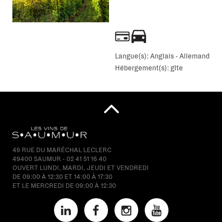
Langue(s):
Anglais - Allemand
Hébergement(s):
gîte
49 RUE DU MARÉCHAL LECLERC
49400 SAUMUR - 02 41 51 16 40
OUVERT LUNDI, MARDI, JEUDI ET VENDREDI
DE 09:00 À 12:30 ET 14:00 À 17:30
ET LE MERCREDI DE 09:00 À 12:30